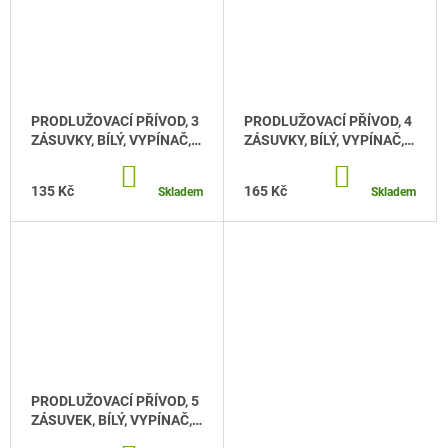
PRODLUŽOVACÍ PŘÍVOD, 3
PRODLUŽOVACÍ PŘÍVOD, 4
ZÁSUVKY, BÍLÝ, VYPÍNAČ,
ZÁSUVKY, BÍLÝ, VYPÍNAČ,
2M
3M
DO
DO
KOŠÍKU
KOŠÍKU
135 Kč
165 Kč
Skladem
Skladem
PRODLUŽOVACÍ PŘÍVOD, 5
ZÁSUVEK, BÍLÝ, VYPÍNAČ,
5M