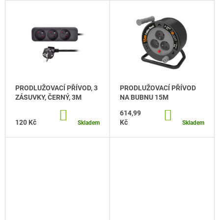
P
V
A
R
Ý
J
O
P
Í
D
I
T
U
S
?
K
P
T
R
PRODLUŽOVACÍ PŘÍVOD, 3
PRODLUŽOVACÍ PŘÍVOD
Ů
O
ZÁSUVKY, ČERNÝ, 3M
NA BUBNU 15M
D
DO
614,99
DO
HLEDAT
U
KOŠÍKU
KOŠÍKU
120 Kč
Kč
Skladem
Skladem
K
T
D
Ů
O
P
O
R
U
Č
U