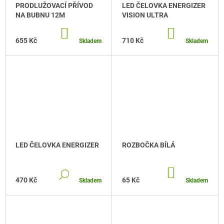
PRODLUŽOVACÍ PŘÍVOD
LED ČELOVKA ENERGIZER
J
NA BUBNU 12M
VISION ULTRA
E
M
DO
DO
E
KOŠÍKU
KOŠÍKU
655 Kč
710 Kč
Skladem
Skladem
STOLNÍ
LED
LAMPA
NIKI
495
Kč
LED ČELOVKA ENERGIZER
ROZBOČKA BÍLÁ
DO
DETAIL
KOŠÍKU
470 Kč
65 Kč
Skladem
Skladem