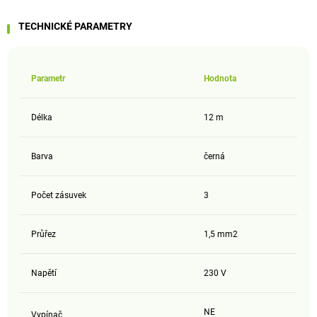
TECHNICKÉ PARAMETRY
Parametr
Hodnota
Délka
12 m
Barva
černá
Počet zásuvek
3
Průřez
1,5 mm2
Napětí
230 V
NE
Vypínač