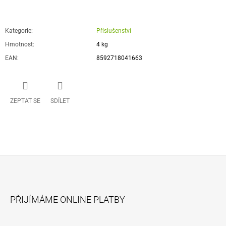
Kategorie
:
Příslušenství
Hmotnost
:
4 kg
EAN
:
8592718041663
ZEPTAT SE
SDÍLET
Z
Á
PŘIJÍMÁME ONLINE PLATBY
P
A