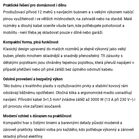
Praktické řešení pro domácnost i dílnu
Prodlužovací přívod 12 metrů s navíjecím bubnem a s velkým výkonem nabízí
plnou využitelnost i ve větších místnostech, na zahradě nebo na stavbě. Malé
rozměry a dlouhý kabel oceníte všude tam, kde potřebujete pohotovost a
mobilitu - není třeba jej skladovat pouze v dílně nebo garáži.
Kompaktní forma, plná funkčnost
Klasický design upravený do malých rozměrů je stejně výkonný jako velký
buben, přesto mnohem skladnější a snadněji přenositelný. Tři zásuvky s
dětskými pojistkami jsou chráněny tepelnou pojistkou, která přeruší napájení v
případě přetížení nebo při plné zátěži bez úplného odvinutí kabelu.
Odolné provedení a bezpečný výkon
Tělo bubnu z kvalitního plastu s vyztužovacími prvky a stabilní kovový rám
odolávají běžnému opotřebení. Otočná klika a ergonomické madlo usnadňují
navíjení. Přívodní kabel 3×1,5 mm² zvládne zátěž až 3000 W (13 A při 230 V~) i
při provozu více zařízení současně.
Moderní vzhled s důrazem na praktičnost
Kompaktní tvar s čistými liniemi a barevnými detaily působí moderně a
zároveň prakticky. Ideální volba pro každého, kdo potřebuje výkonný a zároveň
skladný přívod elektřiny.