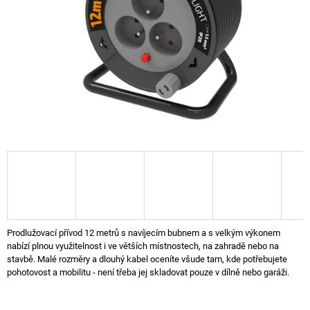
A
J
Í
T
?
HLEDAT
D
O
Prodlužovací přívod 12 metrů s navíjecím bubnem a s velkým výkonem
P
nabízí plnou využitelnost i ve větších místnostech, na zahradě nebo na
O
stavbě. Malé rozměry a dlouhý kabel oceníte všude tam, kde potřebujete
R
pohotovost a mobilitu - není třeba jej skladovat pouze v dílně nebo garáži.
U
Č
U