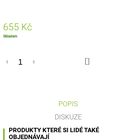
J
E
M
E
655 Kč
Měrná
Skladem
DEKORAČNÍ
cena:
VĚNEC
Z
NAPLAVENÉHO
DŘEVA
DO
KOŠÍKU
695
Kč
POPIS
DISKUZE
PRODUKTY KTERÉ SI LIDÉ TAKÉ
OBJEDNÁVAJÍ