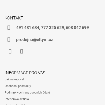
T
Í
KONTAKT
491 481 634, 777 325 629, 608 042 699
prodejna@eltym.cz
Facebook
Instagram
INFORMACE PRO VÁS
Jak nakupovat
Obchodní podmínky
Podmínky ochrany osobních údajů
Interiérová svítidla