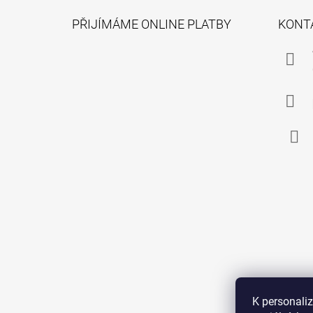
Á
PŘIJÍMÁME ONLINE PLATBY
KONT
P
A
T
Í
Face
K personali