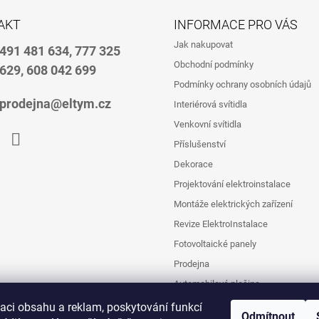
AKT
INFORMACE PRO VÁS
Jak nakupovat
491 481 634, 777 325
Obchodní podmínky
629, 608 042 699
Podmínky ochrany osobních údajů
prodejna@eltym.cz
Interiérová svítidla
Venkovní svítidla
Příslušenství
book
Instagram
Dekorace
Projektování elektroinstalace
Montáže elektrických zařízení
Revize ElektroInstalace
Fotovoltaické panely
Prodejna
Automobilová plošina
zaci obsahu a reklam, poskytování funkcí
Odmítnout