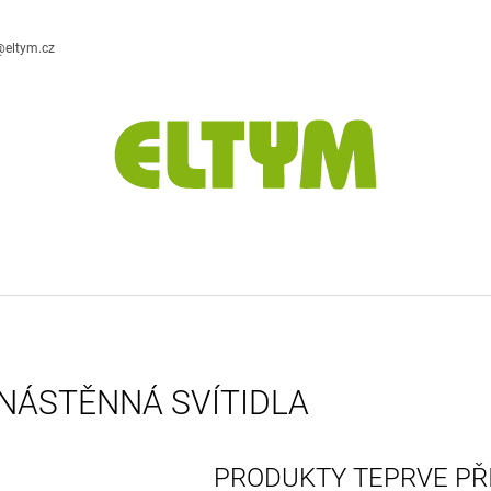
@eltym.cz
CO POTŘEBUJETE NAJÍT?
HLEDAT
DOPORUČUJEME
NÁSTĚNNÁ SVÍTIDLA
PRODUKTY TEPRVE PŘ
DESIGNOVÁ STOLNÍ LAMPA
ZÁVĚSNÁ DEKO