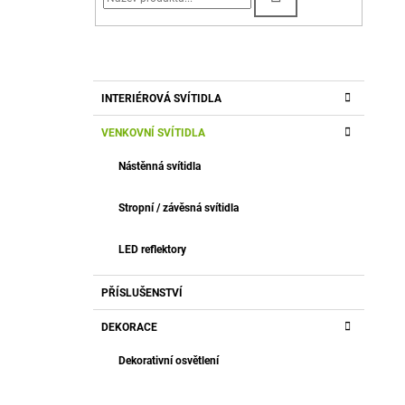
495 Kč
A
N
N
Í
K
Přeskočit
INTERIÉROVÁ SVÍTIDLA
A
kategorie
P
T
A
VENKOVNÍ SVÍTIDLA
E
G
N
Nástěnná svítidla
O
E
R
L
I
Stropní / závěsná svítidla
E
LED reflektory
PŘÍSLUŠENSTVÍ
DEKORACE
Dekorativní osvětlení