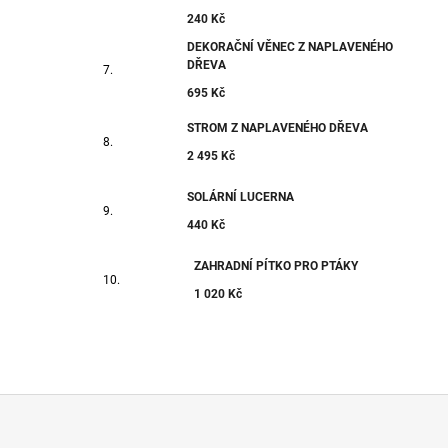
240 Kč
DEKORAČNÍ VĚNEC Z NAPLAVENÉHO
DŘEVA
695 Kč
STROM Z NAPLAVENÉHO DŘEVA
2 495 Kč
SOLÁRNÍ LUCERNA
440 Kč
ZAHRADNÍ PÍTKO PRO PTÁKY
1 020 Kč
Z