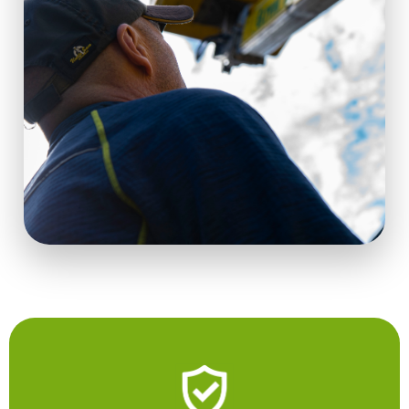
J
E
M
E
ZÁVĚSNÁ
DEKORACE
RYBKY
235
Kč