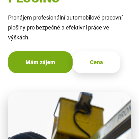
A
J
Pronájem profesionální automobilové pracovní
Í
plošiny pro bezpečné a efektivní práce ve
T
výškách.
?
Mám zájem
Cena
HLEDAT
D
O
P
O
R
U
Č
U