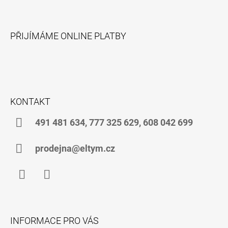
Z
Á
PŘIJÍMÁME ONLINE PLATBY
P
A
T
Í
KONTAKT
491 481 634, 777 325 629, 608 042 699
prodejna@eltym.cz
Facebook
Instagram
INFORMACE PRO VÁS