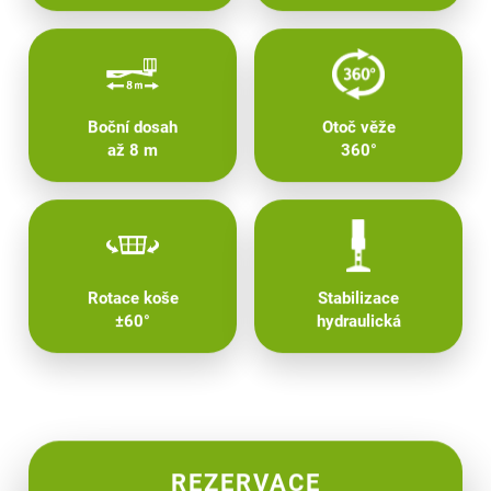
Boční dosah
Otoč věže
až 8 m
360°
Rotace koše
Stabilizace
±60°
hydraulická
REZERVACE