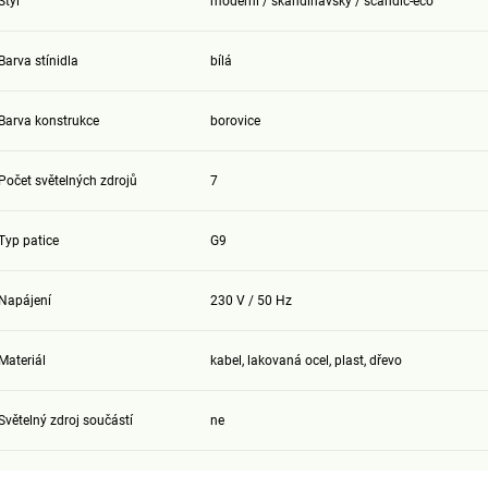
Styl
moderní / skandinávský / scandic-eco
Barva stínidla
bílá
Barva konstrukce
borovice
Počet světelných zdrojů
7
Typ patice
G9
Napájení
230 V / 50 Hz
Materiál
kabel, lakovaná ocel, plast, dřevo
Světelný zdroj součástí
ne