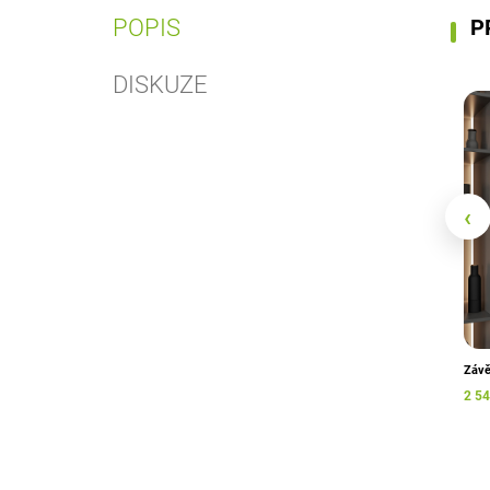
POPIS
P
DISKUZE
‹
Závě
2 54