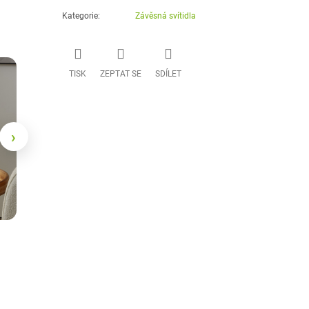
Kategorie
:
Závěsná svítidla
TISK
ZEPTAT SE
SDÍLET
›
Stolní lampa Falun
Závěsné svítidlo Estera
1 080 Kč
4 840 Kč