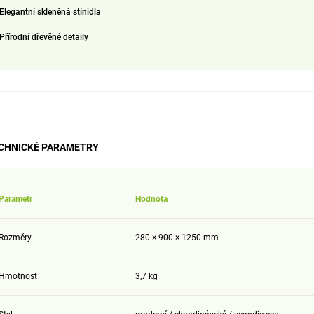
E
legantní skleněná stínidla
P
řírodní dřevěné detaily
CHNICKÉ PARAMETRY
Parametr
Hodnota
Rozměry
280 × 900 × 1250 mm
Hmotnost
3,7 kg