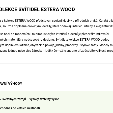
OLEKCE SVÍTIDEL ESTERA WOOD
la z kolekce ESTERA WOOD představují spojení klasiky a přírodních prvků. Kulatá bíl
la jsou zde doplněna dřevěnými detaily, které dodávají interiéru útulný a elegantní vz
 se hodí do moderních i minimalistických interiérů a ocení je především milovníci
ených materiálů a nadčasového designu. Svítidla z kolekce ESTERA WOOD budou
ým doplňkem ložnice, obývacího pokoje, jídelny, pracovny i stylové šatny. Modely 
azeny jednou nebo více žárovkami, díky čemuž je snadno přizpůsobíte velikosti pros
AVNÍ VÝHODY
7 světelných zdrojů – vysoký světelný výkon
V
hodné i do větších místností