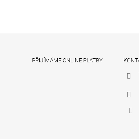
Z
Á
PŘIJÍMÁME ONLINE PLATBY
KONT
P
A
T
Í
Face