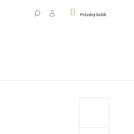
NÁKUPNÍ
HLEDAT
KOŠÍK
Prázdný košík
PŘIHLÁŠENÍ
Následující
RACE RYBKY