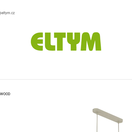
@eltym.cz
CO POTŘEBUJETE NAJÍT?
HLEDAT
DOPORUČUJEME
A WOOD
DESIGNOVÁ STOLNÍ LAMPA
ZÁVĚSNÁ DEKO