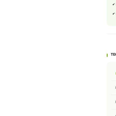
✔ 
✔ 
TE