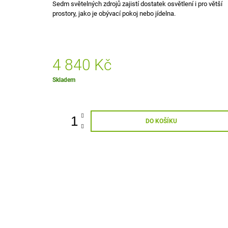
Sedm světelných zdrojů zajistí dostatek osvětlení i pro větší
495 Kč
prostory, jako je obývací pokoj nebo jídelna.
4 840 Kč
Měrná
Skladem
cena:
DO KOŠÍKU