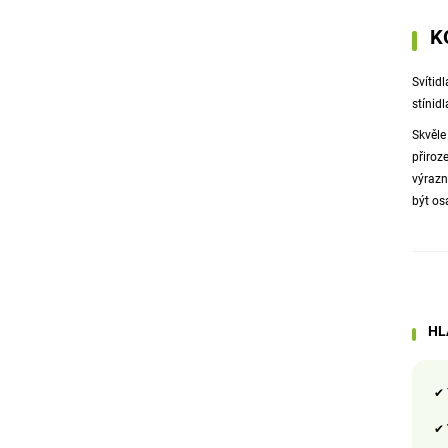
K
Svítid
stínid
Skvěle
přiroz
výrazn
být os
HL
✔
✔