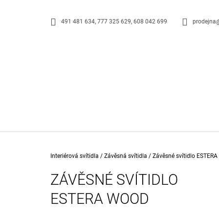
K
Přejít
na
O
ZPĚT
ZPĚT
491 481 634, 777 325 629, 608 042 699
prodejna
obsah
DO
DO
Š
OBCHODU
OBCHODU
Í
K
Domů
Interiérová svítidla
/
Závěsná svítidla
/
Závěsné svítidlo ESTER
ZÁVĚSNÉ SVÍTIDLO
ESTERA WOOD
STOLNÍ LED LAMPA NIKI