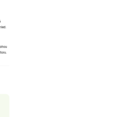
á
hled.
mohou
toru.