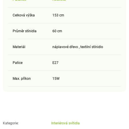
Celková výška
153 cm
Průměr stínidla
60 cm
Materiál
náplavové dřevo , textilní stínidlo
Patice
E27
Max. příkon
15W
Kategorie
:
Interiérová svítidla