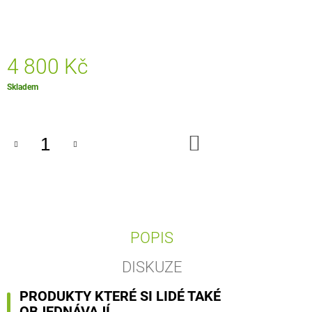
J
E
M
E
4 800 Kč
DESIGNOVÁ
Měrná
Skladem
STOLNÍ
cena:
LAMPA
3
995
DO
Kč
KOŠÍKU
POPIS
DISKUZE
PRODUKTY KTERÉ SI LIDÉ TAKÉ
OBJEDNÁVAJÍ