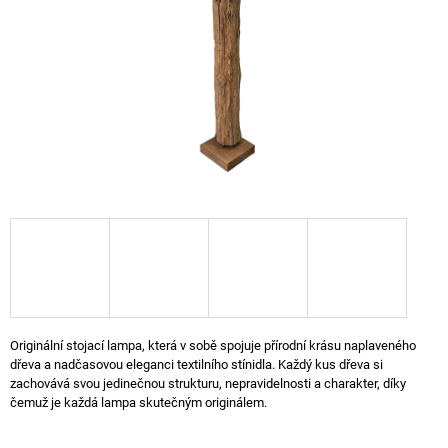
A
J
Í
T
?
HLEDAT
D
O
Originální stojací lampa, která v sobě spojuje přírodní krásu naplaveného
P
dřeva a nadčasovou eleganci textilního stínidla. Každý kus dřeva si
O
zachovává svou jedinečnou strukturu, nepravidelnosti a charakter, díky
R
čemuž je každá lampa skutečným originálem.
U
Č
U