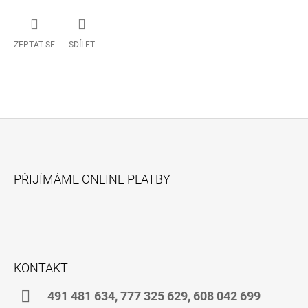
ZEPTAT SE
SDÍLET
Z
Á
PŘIJÍMÁME ONLINE PLATBY
P
A
T
Í
KONTAKT
491 481 634, 777 325 629, 608 042 699