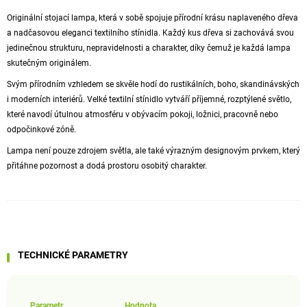
Originální stojací lampa, která v sobě spojuje přírodní krásu naplaveného dřeva
a nadčasovou eleganci textilního stínidla. Každý kus dřeva si zachovává svou
jedinečnou strukturu, nepravidelnosti a charakter, díky čemuž je každá lampa
skutečným originálem.
Svým přírodním vzhledem se skvěle hodí do rustikálních, boho, skandinávských
i moderních interiérů. Velké textilní stínidlo vytváří příjemné, rozptýlené světlo,
které navodí útulnou atmosféru v obývacím pokoji, ložnici, pracovně nebo
odpočinkové zóně.
Lampa není pouze zdrojem světla, ale také výrazným designovým prvkem, který
přitáhne pozornost a dodá prostoru osobitý charakter.
TECHNICKÉ PARAMETRY
Parametr
Hodnota