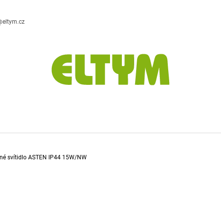
@eltym.cz
CO POTŘEBUJETE NAJÍT?
HLEDAT
DOPORUČUJEME
né svítidlo ASTEN IP44 15W/NW
DESIGNOVÁ STOLNÍ LAMPA
ZÁVĚSNÁ DEKO