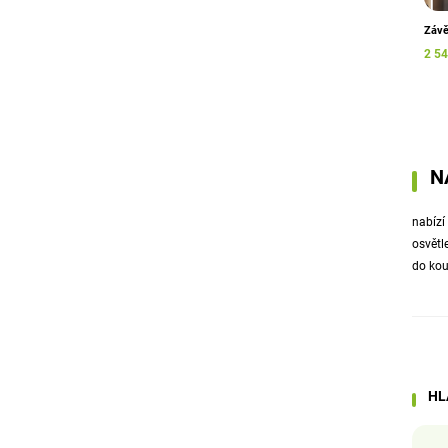
Závě
2 54
N
nabízí
osvětl
do kou
HL