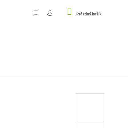
NÁKUPNÍ
HLEDAT
KOŠÍK
Prázdný košík
PŘIHLÁŠENÍ
Následující
RACE RYBKY