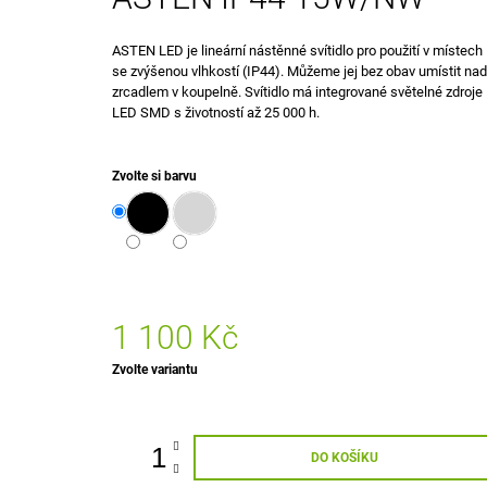
495 Kč
ASTEN LED je lineární nástěnné svítidlo pro použití v místech
se zvýšenou vlhkostí (IP44). Můžeme jej bez obav umístit nad
zrcadlem v koupelně. Svítidlo má integrované světelné zdroje
LED SMD s životností až 25 000 h.
Zvolte si barvu
1 100 Kč
Měrná
Zvolte variantu
cena:
DO KOŠÍKU