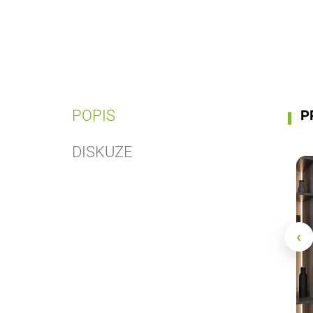
POPIS
P
DISKUZE
‹