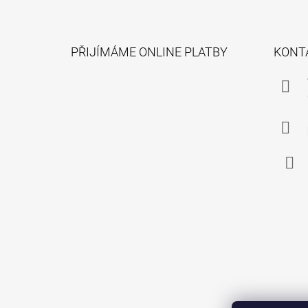
Z
Á
PŘIJÍMÁME ONLINE PLATBY
KONT
P
A
T
Í
Face