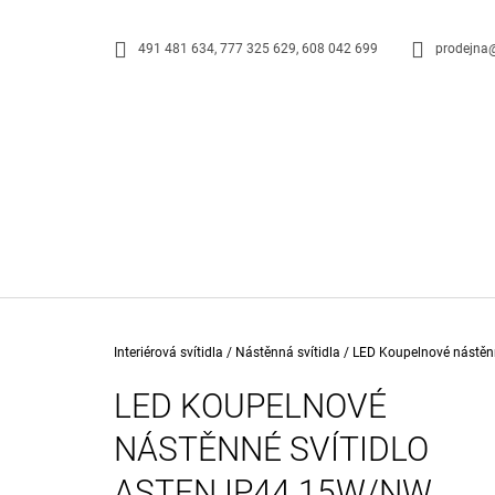
K
Přejít
na
O
ZPĚT
ZPĚT
491 481 634, 777 325 629, 608 042 699
prodejna
obsah
DO
DO
Š
OBCHODU
OBCHODU
Í
K
Domů
Interiérová svítidla
/
Nástěnná svítidla
/
LED Koupelnové nástěn
LED KOUPELNOVÉ
NÁSTĚNNÉ SVÍTIDLO
STOLNÍ LED LAMPA NIKI
ASTEN IP44 15W/NW