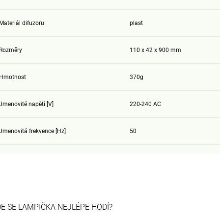
Materiál difuzoru
plast
Rozměry
110 x 42 x 900 mm
Hmotnost
370g
Jmenovité napětí [V]
220-240 AC
Jmenovitá frekvence [Hz]
50
E SE LAMPIČKA NEJLÉPE HODÍ?