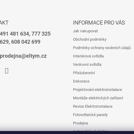
AKT
INFORMACE PRO VÁS
Jak nakupovat
491 481 634, 777 325
Obchodní podmínky
629, 608 042 699
Podmínky ochrany osobních údajů
prodejna@eltym.cz
Interiérová svítidla
Venkovní svítidla
Příslušenství
book
Instagram
Dekorace
Projektování elektroinstalace
Montáže elektrických zařízení
Revize ElektroInstalace
Fotovoltaické panely
Prodejna
Automobilová plošina