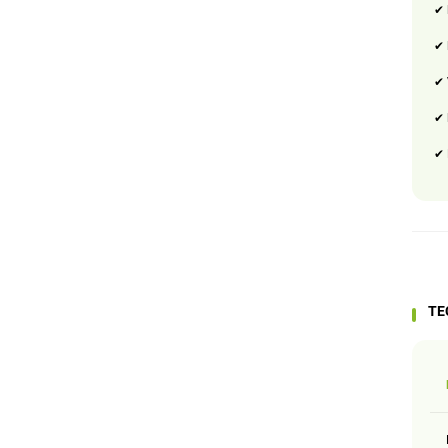
✔ 
✔ 
✔ 
✔ 
✔ 
TE